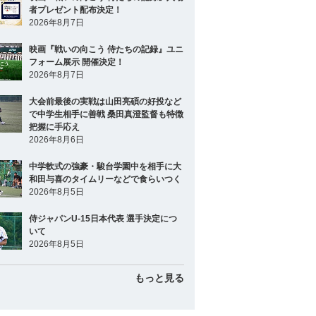
者プレゼント配布決定！
2026年8月7日
映画『戦いの向こう 侍たちの記録』ユニ
フォーム展示 開催決定！
2026年8月7日
大会前最後の実戦は山田亮碩の好投など
で中学生相手に善戦 桑田真澄監督も特徴
把握に手応え
2026年8月6日
中学軟式の強豪・駿台学園中を相手に大
和田与喜のタイムリーなどで食らいつく
2026年8月5日
侍ジャパンU-15日本代表 選手決定につ
いて
2026年8月5日
もっと見る