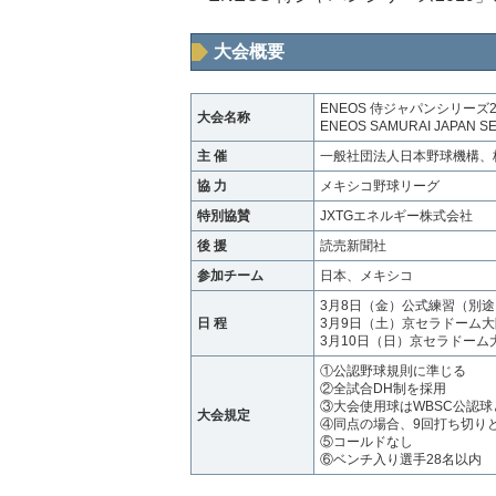
大会概要
ENEOS 侍ジャパンシリーズ20
大会名称
ENEOS SAMURAI JAPAN SE
主 催
一般社団法人日本野球機構、
協 力
メキシコ野球リーグ
特別協賛
JXTGエネルギー株式会社
後 援
読売新聞社
参加チーム
日本、メキシコ
3月8日（金）公式練習（別
日 程
3月9日（土）京セラドーム大阪
3月10日（日）京セラドーム大
①公認野球規則に準じる
②全試合DH制を採用
③大会使用球はWBSC公認球
大会規定
④同点の場合、9回打ち切り
⑤コールドなし
⑥ベンチ入り選手28名以内