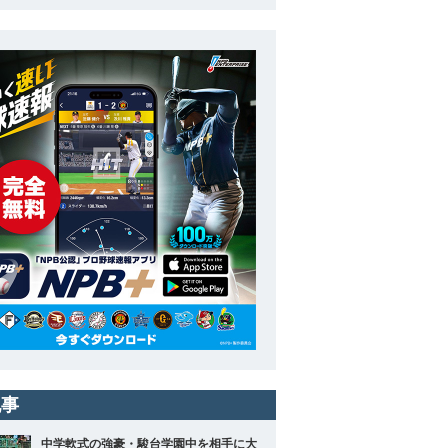
記事
中学軟式の強豪・駿台学園中を相手に大