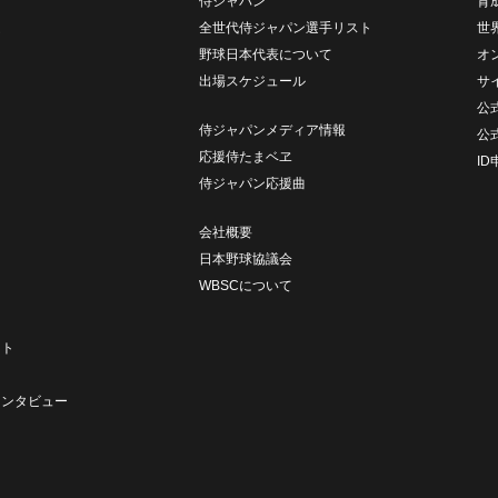
侍ジャパン
育
ム
全世代侍ジャパン選手リスト
世
野球日本代表について
オ
出場スケジュール
サ
公式
侍ジャパンメディア情報
公
応援侍たまベヱ
I
侍ジャパン応援曲
会社概要
日本野球協議会
WBSCについて
ト
ート
ト
インタビュー