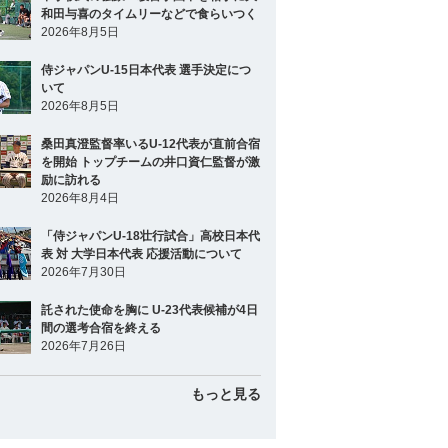
和田与喜のタイムリーなどで食らいつく
2026年8月5日
侍ジャパンU-15日本代表 選手決定につ
いて
2026年8月5日
桑田真澄監督率いるU-12代表が直前合宿
を開始 トップチームの井口資仁監督が激
励に訪れる
2026年8月4日
「侍ジャパンU-18壮行試合」高校日本代
表 対 大学日本代表 応援活動について
2026年7月30日
託された使命を胸に U-23代表候補が4日
間の選考合宿を終える
2026年7月26日
もっと見る