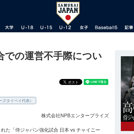
合での運営不手際につい
ーズタイペイ代表）
株式会社NPBエンタープライズ
れた「侍ジャパン強化試合 日本 vs チャイニー