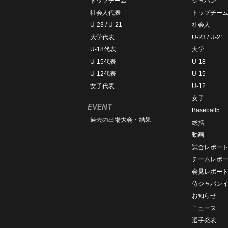
トップチーム
ジャパン
社会人代表
トップチー
U-23 / U-21
社会人
大学代表
U-23 / U-21
U-18代表
大学
U-15代表
U-18
U-12代表
U-15
女子代表
U-12
女子
EVENT
Baseball5
過去の出場大会・結果
総括
動画
試合レポー
チームレポ
会見レポー
侍ジャパン
お知らせ
ニュース
選手発表