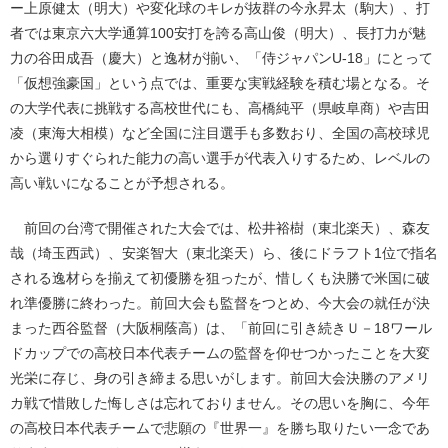
ー上原健太（明大）や変化球のキレが抜群の今永昇太（駒大）、打
者では東京六大学通算100安打を誇る高山俊（明大）、長打力が魅
力の谷田成吾（慶大）と逸材が揃い、「侍ジャパンU-18」にとって
「仮想強豪国」という点では、重要な実戦経験を積む場となる。そ
の大学代表に挑戦する高校世代にも、高橋純平（県岐阜商）や吉田
凌（東海大相模）など全国に注目選手も多数おり、全国の高校球児
から選りすぐられた能力の高い選手が代表入りするため、レベルの
高い戦いになることが予想される。
前回の台湾で開催された大会では、松井裕樹（東北楽天）、森友
哉（埼玉西武）、安楽智大（東北楽天）ら、後にドラフト1位で指名
される逸材らを揃えて初優勝を狙ったが、惜しくも決勝で米国に破
れ準優勝に終わった。前回大会も監督をつとめ、今大会の就任が決
まった西谷監督（大阪桐蔭高）は、「前回に引き続きＵ－18ワール
ドカップでの高校日本代表チームの監督を仰せつかったことを大変
光栄に存じ、身の引き締まる思いがします。前回大会決勝のアメリ
カ戦で惜敗した悔しさは忘れておりません。その思いを胸に、今年
の高校日本代表チームで悲願の『世界一』を勝ち取りたい一念であ