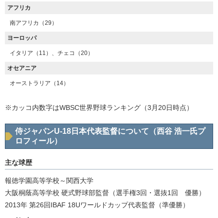
アフリカ
南アフリカ（29）
ヨーロッパ
イタリア（11）、チェコ（20）
オセアニア
オーストラリア（14）
※カッコ内数字はWBSC世界野球ランキング（3月20日時点）
侍ジャパンU-18日本代表監督について（西谷 浩一氏プ
ロフィール）
主な球歴
報徳学園高等学校～関西大学
大阪桐蔭高等学校 硬式野球部監督（選手権3回・選抜1回 優勝）
2013年 第26回IBAF 18Uワールドカップ代表監督（準優勝）