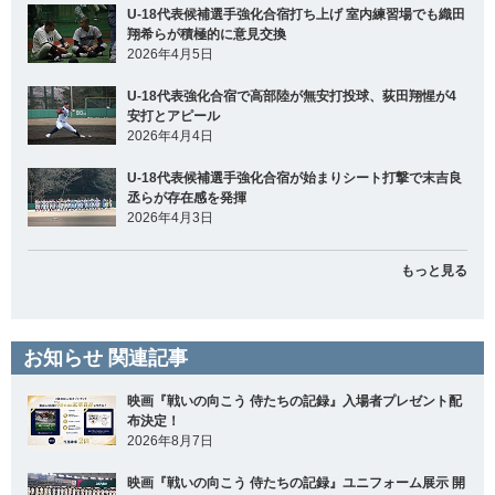
U-18代表候補選手強化合宿打ち上げ 室内練習場でも織田
翔希らが積極的に意見交換
2026年4月5日
U-18代表強化合宿で高部陸が無安打投球、荻田翔惺が4
安打とアピール
2026年4月4日
U-18代表候補選手強化合宿が始まりシート打撃で末吉良
丞らが存在感を発揮
2026年4月3日
もっと見る
お知らせ 関連記事
映画『戦いの向こう 侍たちの記録』入場者プレゼント配
布決定！
2026年8月7日
映画『戦いの向こう 侍たちの記録』ユニフォーム展示 開