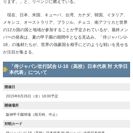
ります。」と、リベンジに燃えている。
現在、日本、米国、キューバ、台湾、カナダ、韓国、イタリア、
メキシコ、オーストラリア、ブラジル、チェコ、南アフリカと世界
の12カ国の国と地域が参加することが予定されているが、最終メン
バーの発表は、夏の甲子園の期間中となる見込み。「侍ジャパンU-
18」の逸材たちが、世界の強豪国を相手にどのような戦いを見せる
か注目が集まる。
「侍ジャパン壮行試合 U-18（高校）日本代表 対 大学日
本代表」について
開催日
2015年8月26日（水）18:00予定
開催場所
阪神甲子園球場（雨天時、中止）
対戦カード
侍ジャパンU-18（高校）日本代表 対 侍ジャパン大学日本代表