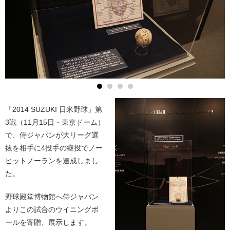
「2014 SUZUKI 日米野球」第
3戦（11月15日・東京ドーム）
で、侍ジャパンが大リーグ選
抜を相手に4投手の継投でノー
ヒットノーランを達成しまし
た。
野球殿堂博物館へ侍ジャパン
よりこの試合のウイニングボ
ールを寄贈、展示します。