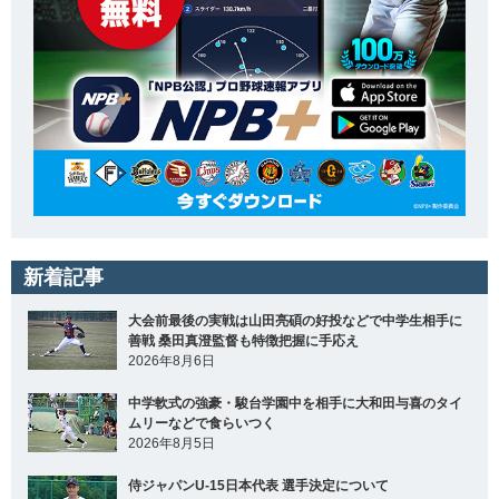
新着記事
大会前最後の実戦は山田亮碩の好投などで中学生相手に
善戦 桑田真澄監督も特徴把握に手応え
2026年8月6日
中学軟式の強豪・駿台学園中を相手に大和田与喜のタイ
ムリーなどで食らいつく
2026年8月5日
侍ジャパンU-15日本代表 選手決定について