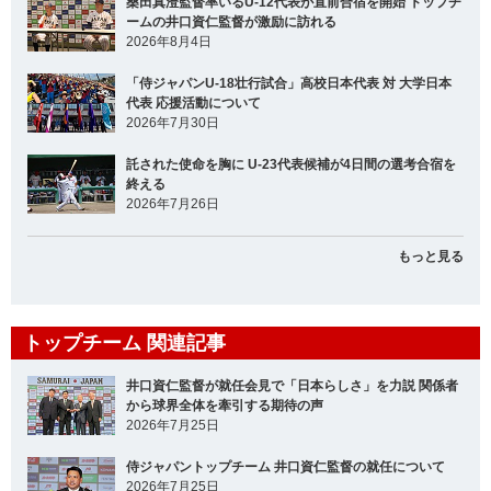
桑田真澄監督率いるU-12代表が直前合宿を開始 トップチ
ームの井口資仁監督が激励に訪れる
2026年8月4日
「侍ジャパンU-18壮行試合」高校日本代表 対 大学日本
代表 応援活動について
2026年7月30日
託された使命を胸に U-23代表候補が4日間の選考合宿を
終える
2026年7月26日
もっと見る
トップチーム 関連記事
井口資仁監督が就任会見で「日本らしさ」を力説 関係者
から球界全体を牽引する期待の声
2026年7月25日
侍ジャパントップチーム 井口資仁監督の就任について
2026年7月25日