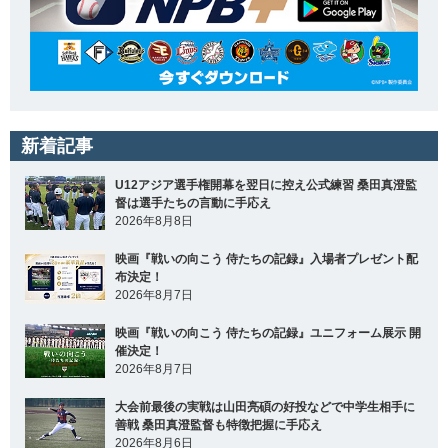
新着記事
U12アジア選手権開幕を翌日に控え公式練習 桑田真澄監
督は選手たちの言動に手応え
2026年8月8日
映画『戦いの向こう 侍たちの記録』入場者プレゼント配
布決定！
2026年8月7日
映画『戦いの向こう 侍たちの記録』ユニフォーム展示 開
催決定！
2026年8月7日
大会前最後の実戦は山田亮碩の好投などで中学生相手に
善戦 桑田真澄監督も特徴把握に手応え
2026年8月6日