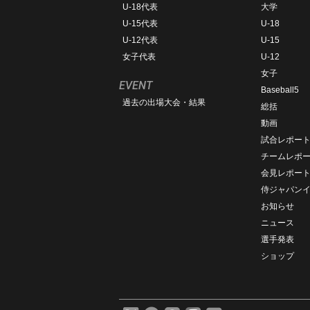
U-18代表
大学
U-15代表
U-18
U-12代表
U-15
女子代表
U-12
女子
EVENT
Baseball5
過去の出場大会・結果
総括
動画
試合レポー
チームレポ
会見レポー
侍ジャパン
お知らせ
ニュース
選手発表
ショップ