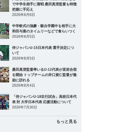
で中学生相手に善戦 桑田真澄監督も特徴
把握に手応え
2026年8月6日
中学軟式の強豪・駿台学園中を相手に大
和田与喜のタイムリーなどで食らいつく
2026年8月5日
侍ジャパンU-15日本代表 選手決定につ
いて
2026年8月5日
桑田真澄監督率いるU-12代表が直前合宿
を開始 トップチームの井口資仁監督が激
励に訪れる
2026年8月4日
「侍ジャパンU-18壮行試合」高校日本代
表 対 大学日本代表 応援活動について
2026年7月30日
もっと見る