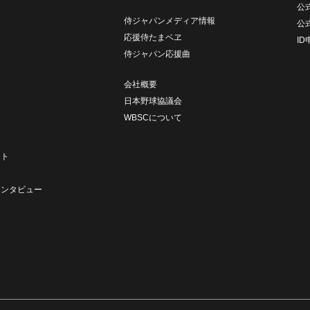
公式
侍ジャパンメディア情報
公
応援侍たまベヱ
I
侍ジャパン応援曲
会社概要
日本野球協議会
WBSCについて
ト
ート
ト
インタビュー