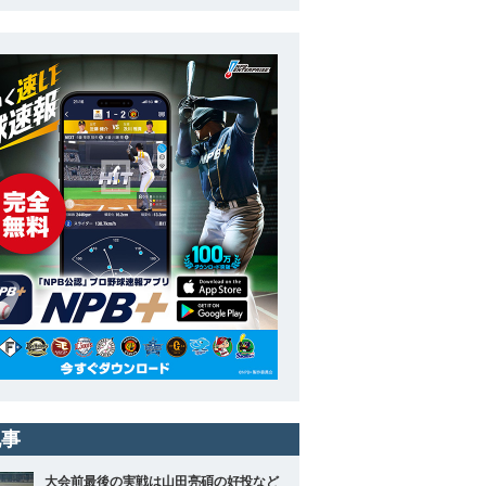
記事
大会前最後の実戦は山田亮碩の好投など