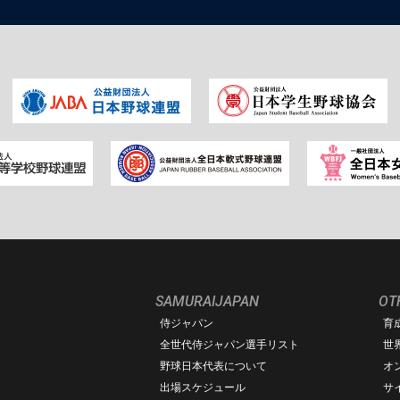
SAMURAIJAPAN
OT
侍ジャパン
育
ム
全世代侍ジャパン選手リスト
世
野球日本代表について
オ
出場スケジュール
サ