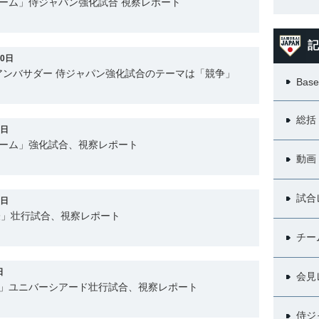
ーム」侍ジャパン強化試合 視察レポート
記
10日
アンバサダー 侍ジャパン強化試合のテーマは「競争」
Base
総括
1日
チーム」強化試合、視察レポート
動画
試合
8日
代表」壮行試合、視察レポート
チー
日
会見
表」ユニバーシアード壮行試合、視察レポート
侍ジ