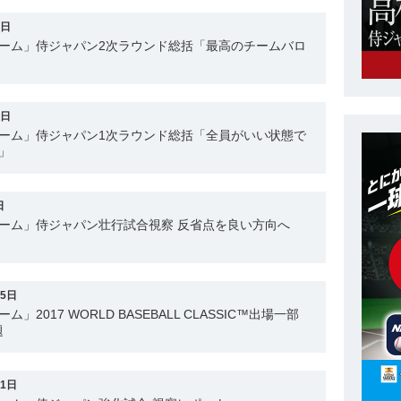
8日
チーム」侍ジャパン2次ラウンド総括「最高のチームバロ
1日
チーム」侍ジャパン1次ラウンド総括「全員がいい状態で
」
日
ーム」侍ジャパン壮行試合視察 反省点を良い方向へ
25日
2017 WORLD BASEBALL CLASSIC™出場一部
題
21日