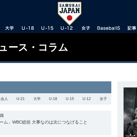
ニュース・コラム
社会人
U-21
大学
U-18
U-15
U-12
女子
7日
ーム」WBC総括 大事なのは次につなげること