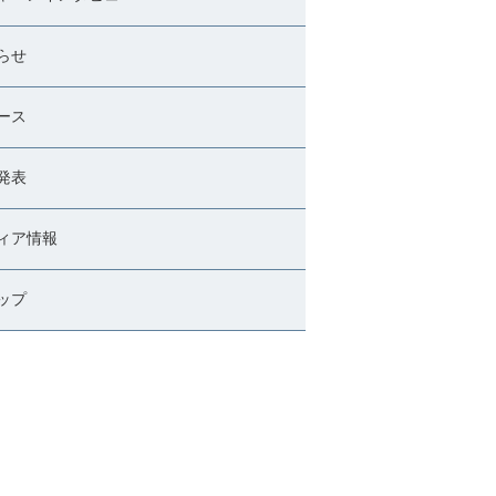
らせ
ース
発表
ィア情報
ップ