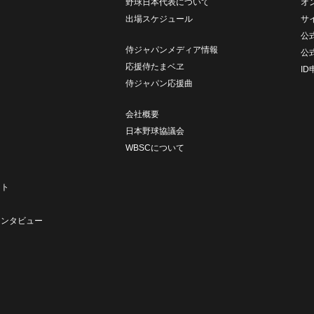
野球日本代表について
オ
出場スケジュール
サ
公式
侍ジャパンメディア情報
公
応援侍たまベヱ
I
侍ジャパン応援曲
会社概要
日本野球協議会
WBSCについて
ト
ート
ト
インタビュー