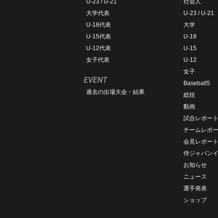
U-23 / U-21
社会人
大学代表
U-23 / U-21
U-18代表
大学
U-15代表
U-18
U-12代表
U-15
女子代表
U-12
女子
EVENT
Baseball5
過去の出場大会・結果
総括
動画
試合レポー
チームレポ
会見レポー
侍ジャパン
お知らせ
ニュース
選手発表
ショップ