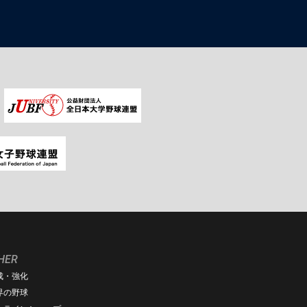
HER
成・強化
界の野球