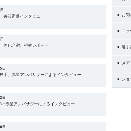
9日
お知
表」善波監督インタビュー
ニュ
3日
表」強化合宿、視察レポート
選手
メデ
15日
本投手、赤星アンバサダーによるインタビュー
ショ
13日
将の赤星アンバサダーによるインタビュー
10日