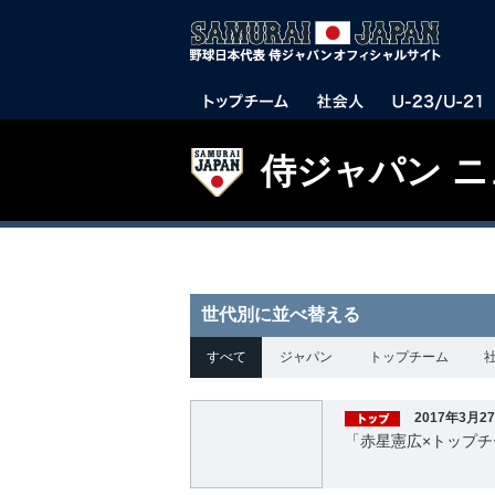
侍ジャパン 
世代別に並べ替える
すべて
ジャパン
トップチーム
2017年3月2
「赤星憲広×トップチ