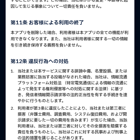
することができます。この場合、当社はかかる変更・中断等に起
因して生じる事象について一切責任を負いません。
第11条 お客様による利用の終了
本アプリを削除した場合、利用者様は本アプリの全ての機能が利
用できなくなります。また、当社は利用者様に関する一切の情報
を引き続き保持する義務を負いません。
第12条 違反行為への対処
1.
当社または本サービスに関する誹謗中傷、名誉毀損、または
業務妨害に該当する投稿がなされた場合、当社は、情報流通
プラットフォーム対処法 （特定電気通信による情報の流通に
よって発生する権利侵害等への対処に関する法律）に基づ
き、発信者情報開示請求等の法的正当性を有する手続きを速
やかに行うものとします。
2.
利用者が第3条に違反したことにより、当社または第三者に
損害（弁護士費用、調査費用、システム復旧費用、および開
示請求に要した一切の費用を含みます）が生じた場合、当該
利用者は、当社または第三者に対してその全損害を賠償する
責任を負うものとし、当社はこれに対する民事および刑事上
の法的措置を講じることがあります。