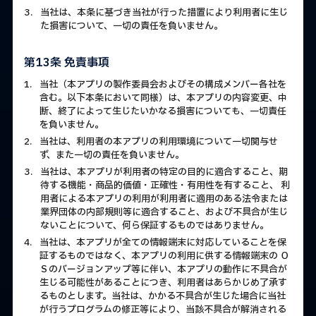
3.
当社は、本条に基づき当社が行った措置により利用者に生じ
た損害について、一切の責任を負いません。
第13条 免責事項
1.
当社（本アプリの製作委員会およびその構成メンバー各社を
含む。以下本条において同様）は、本アプリの内容変更、中
断、終了によって生じたいかなる損害についても、一切責任
を負いません。
2.
当社は、利用者の本アプリの利用環境について一切関与せ
ず、また一切の責任を負いません。
3.
当社は、本アプリが利用者の特定の目的に適合すること、期
待する機能・商品的価値・正確性・有用性を有すること、 利
用者による本アプリの利用が利用者に適用のある法令または
業界団体の内部規則等に適合すること、および不具合が生じ
ないことについて、何ら保証するものではありません。
4.
当社は、本アプリが全ての情報端末に対応していることを保
証するものではなく、本アプリの利用に供する情報端末の Ｏ
Ｓのバージョンアップ等に伴い、本アプリの動作に不具合が
生じる可能性があることにつき、利用者はあらかじめ了承す
るものとします。当社は、かかる不具合が生じた場合に当社
が行うプログラムの修正等により、当該不具合が解消される