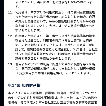
するものとし、当社には一切の請求をしないものとしま
す。
11.
利用者は、本アプリの利用に関連し、他の利用者に損害を
与えた場合または第三者との間に紛争を生じた場合、自己
の費用と責任において、かかる損害を賠償またはかかる紛
争を解決するものとし、当社には一切の迷惑や損害を与え
ないものとします。
12.
利用者の行為により、第三者から当社が損害賠償等の請求
をされた場合には、利用者の費用（弁護士費用）と責任
で、 これを解決するものとします。当社が、当該第三者に
対して、損害賠償金を支払った場合には、利用者は、当社に
対して当該損害賠償金を含む一切の費用（弁護士費用及び
逸失利益を含む）を支払うものとします。
13.
利用者が本アプリの利用に関連して当社に損害を与えた場
合、利用者の費用と責任において当社に対して損害を賠償
（ 訴訟費用及び弁護士費用を含む）するものとします。
第14条 知的財産権
本アプリに関する著作権、商標権、特許権、意匠権、ノウハウそ
の他一切の知的財産権及び肖像権は、全て当社、本アプリの製作
委員会、その構成メンバー各社または正当な権限を有する第三者