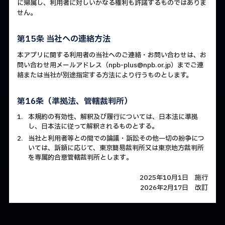
に帰属し、利用者に対しいかなる権利も許諾するものではありま
せん。
第15条 当社への連絡方法
本アプリに関する利用者の当社へのご連絡・お問い合わせは、お
問い合わせ用メールアドレス（npb-plus@npb.or.jp）までご連
絡または当社が別途指定する方法により行うものとします。
第16条（準拠法、管轄裁判所）
1.
本規約の有効性、解釈及び履行については、日本法に準拠
し、日本法に従って解釈されるものとする。
2.
当社と利用者等との間での論議・訴訟その他一切の紛争につ
いては、訴額に応じて、東京簡易裁判所又は東京地方裁判所
を専属的合意管轄裁判所とします｡
2025年10月1日 施行
2026年2月17日 改訂