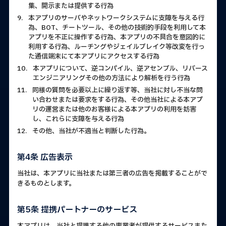
集、開示または提供する行為
9.
本アプリのサーバやネットワークシステムに支障を与える行
為、BOT、チートツール、その他の技術的手段を利用して本
アプリを不正に操作する行為、本アプリの不具合を意図的に
利用する行為、ルーチングやジェイルブレイク等改変を行っ
た通信端末にて本アプリにアクセスする行為
10.
本アプリについて、逆コンパイル、逆アセンブル、リバース
エンジニアリングその他の方法により解析を行う行為
11.
同様の質問を必要以上に繰り返す等、当社に対し不当な問
い合わせまたは要求をする行為、その他当社による本アプ
リの運営または他のお客様による本アプリの利用を妨害
し、これらに支障を与える行為
12.
その他、当社が不適当と判断した行為。
第4条 広告表示
当社は、本アプリに当社または第三者の広告を掲載することがで
きるものとします。
第5条 提携パートナーのサービス