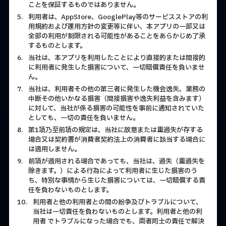
ことを保証するものではありません。
5.
利用者は、AppStore、GooglePlay等のサービスストアの利
用規約および運用方針の変更等に伴い、本アプリの一部又は
全部の利用が制限される可能性があることをあらかじめ了承
するものとします。
6.
当社は、本アプリを利用したことにより直接的または間接的
に利用者に発生した損害について、一切賠償責任を負いませ
ん。
7.
当社は、利用者その他の第三者に発生した機会逸失、業務の
中断その他いかなる損害（間接損害や逸失利益を含みます）
に対して、当社が係る損害の可能性を事前に通知されていた
としても、一切の責任を負いません。
8.
第1項乃至前項の規定は、当社に故意または重過失が存する
場合又は契約書が消費者契約法上の消費者に該当する場合に
は適用しません。
9.
前項が適用される場合であっても、当社は、過失（重過失を
除きます。）による行為によって利用者に生じた損害のう
ち、特別な事情から生じた損害については、一切賠償する責
任を負わないものとします。
10.
利用者と他の利用者との間の紛争及びトラブルについて、
当社は一切責任を負わないものとします。利用者と他の利
用者 でトラブルになった場合でも、両者同士の責任で解決