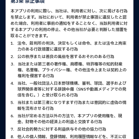
第3条 禁止事項
本アプリの利用に際し、当社は、利用者に対し、次に掲げる行為
を禁止します。当社において、利用者が禁止事項に違反したと認
めた場合、利用者に事前の通知をすることなく、当該利用者に対
する本アプリの利用の停止、その他当社が必要と判断した措置を
取ることができます。
1.
法令、裁判所の判決、決定もしくは命令、または法令上拘束
力のある行政措置に違反する行為
2.
公の秩序または善良の風俗を害するおそれのある行為
3.
当社または第三者の著作権、商標権、特許権等の知的財産
権、名誉権、プライバシー権、その他法令上または契約上の
権利を侵害する行為
4.
当社、一般社団法人日本野球機構、審判、球団、選手および
球界関係者等に対する誹謗中傷（SNSや動画メディアでの発
信を含む。）と受け取られる行為
5.
当社または第三者になりすます行為または意図的に虚偽の情
報を流布させる行為
6.
当社が定める方法以外の方法で、本アプリの使用権を、現
金、財物その他の経済上の利益と交換する行為
7.
反社会的勢力に対する利益供与その他の協力行為
8.
他人の個人情報、登録情報、利用履歴情報などを、不正に収