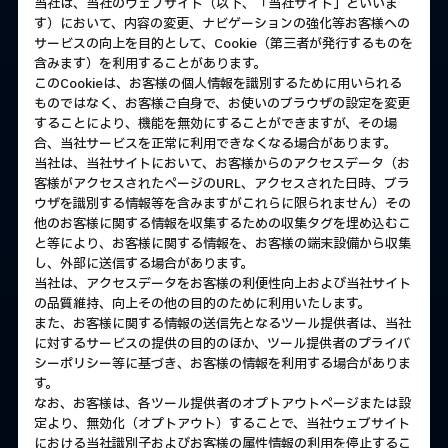
当社は、当社のウェブサイト（以下、「当社サイト」といいま
す）において、内容の変更、ナビゲーションの強化等お客様への
サービスの向上を目的として、Cookie（第三者が発行するものを
含みます）を利用することがあります。
このCookieは、お客様の個人情報を識別するために用いられる
ものではなく、お客様ご自身で、お使いのブラウザの設定を変更
することにより、機能を無効にすることができますが、その場
合、当社サービスを正常に利用できなくなる場合があります。
当社は、当社サイトにおいて、お客様からのアクセスデータ（お
客様がアクセスされたページのURL、アクセスされた日時、ブラ
ウザを識別する情報等を含みますがこれらに限られません）その
他のお客様に関する情報を収集するための収集タグを埋め込むこ
と等により、お客様に関する情報を、お客様の端末設備から収集
し、外部に送信する場合があります。
当社は、アクセスデータをお客様の利便性向上および当社サイト
の品質維持、向上その他の目的のために利用いたします。
また、お客様に関する情報の送信先となるツール提供者は、当社
に対するサービスの提供の目的のほか、ツール提供者のプライバ
シーポリシー等に基づき、お客様の情報を利用する場合がありま
す。
なお、お客様は、各ツール提供者のオプトアウトページまたは設
定より、無効化（オプトアウト）することで、当社ウェブサイト
における当社識別子およびお客様の属性情報の利用を停止するこ