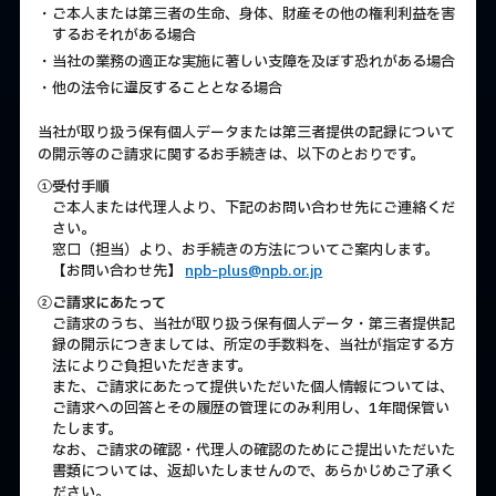
・ご本人または第三者の生命、身体、財産その他の権利利益を害
するおそれがある場合
・当社の業務の適正な実施に著しい支障を及ぼす恐れがある場合
・他の法令に違反することとなる場合
当社が取り扱う保有個人データまたは第三者提供の記録について
の開示等のご請求に関するお手続きは、以下のとおりです。
①受付手順
ご本人または代理人より、下記のお問い合わせ先にご連絡くだ
さい。
窓口（担当）より、お手続きの方法についてご案内します。
【お問い合わせ先】
npb-plus@npb.or.jp
②ご請求にあたって
ご請求のうち、当社が取り扱う保有個人データ・第三者提供記
録の開示につきましては、所定の手数料を、当社が指定する方
法によりご負担いただきます。
また、ご請求にあたって提供いただいた個人情報については、
ご請求への回答とその履歴の管理にのみ利用し、1年間保管い
たします。
なお、ご請求の確認・代理人の確認のためにご提出いただいた
書類については、返却いたしませんので、あらかじめご了承く
ださい。