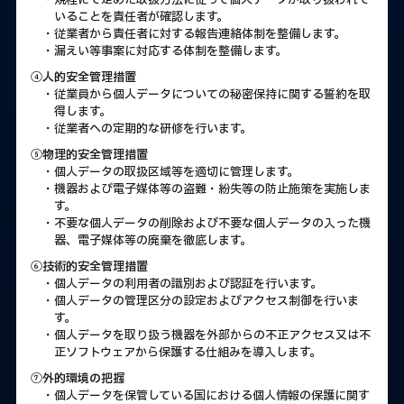
・規程にて定めた取扱方法に従って個人データが取り扱われて
いることを責任者が確認します。
・従業者から責任者に対する報告連絡体制を整備します。
・漏えい等事案に対応する体制を整備します。
④人的安全管理措置
・従業員から個人データについての秘密保持に関する誓約を取
得します。
・従業者への定期的な研修を行います。
⑤物理的安全管理措置
・個人データの取扱区域等を適切に管理します。
・機器および電子媒体等の盗難・紛失等の防止施策を実施しま
す。
・不要な個人データの削除および不要な個人データの入った機
器、電子媒体等の廃棄を徹底します。
⑥技術的安全管理措置
・個人データの利用者の識別および認証を行います。
・個人データの管理区分の設定およびアクセス制御を行いま
す。
・個人データを取り扱う機器を外部からの不正アクセス又は不
正ソフトウェアから保護する仕組みを導入します。
⑦外的環境の把握
・個人データを保管している国における個人情報の保護に関す