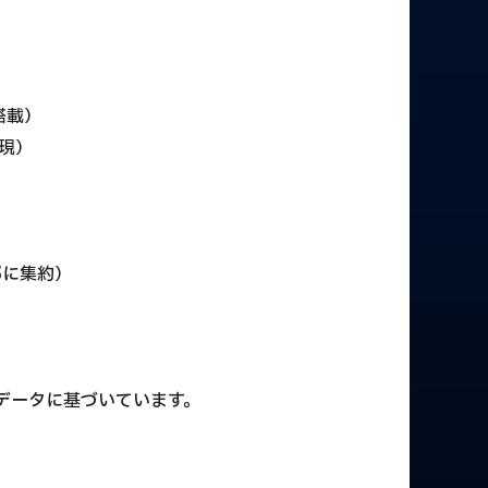
搭載）
現）
）
部に集約）
式データに基づいています。