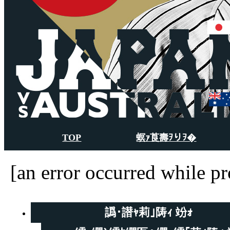
TOP
螟ｧ莨壽ｦりｦ�
[an error occurred while pr
譌･譛ｬ莉｣陦ｨ 竕ｫ