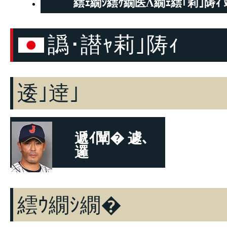
繧ｪ繝ｼ繧ｹ繝医Λ繝ｪ繧｢莉｣陦ｨ 
譌･譛ｬ莉｣陦ｨ
逶｣逹｣
遞ｲ闡� 遽､
邏
逶｣逹｣
繧ｳ繝ｼ繝�