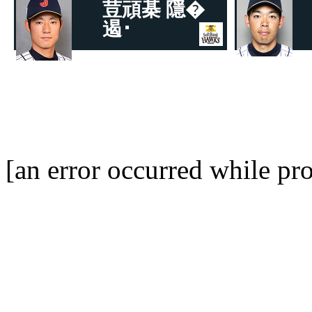
荳頑棊 隱�
遏･
遖丞ｲ｡繧ｽ繝輔ヨ繝舌Φ繧ｯ繝帙�繧ｯ
蝓ｼ
繧ｹ
[an error occurred while pro