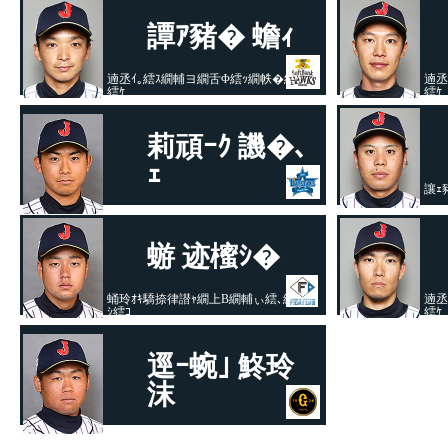
繧ｰ繝ｫ繧ｹ
譚ｱ豬� 蟾ｨ
遖丞ｲ｡繧ｽ繝輔ヨ繝舌Φ繧ｯ繝帙�繧ｯ
遖丞
繧ｹ
繧ｹ
莉頑ｰｸ 譏�､
ｪ
讓ｪ
讓ｪ豬廛eNA繝吶う繧ｹ繧ｿ繝ｼ繧ｺ
蝣 迹櫁ｼ�
蛹玲ｵｷ驕捺律譛ｬ繝上Β繝輔ぃ繧､繧ｿ繝
遖丞
ｼ繧ｺ
繧ｹ
逕ｰ蜿｣ 鮗玲
沫
隱ｭ螢ｲ繧ｸ繝｣繧､繧｢繝ｳ繝�