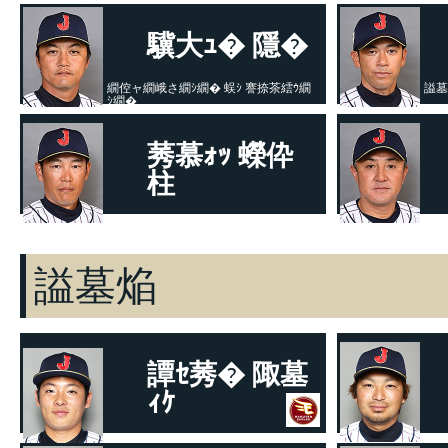
驥大ｭ� 隱�
繝倥ャ繝峨さ繝ｼ繝� 蜈ｼ 謇捺茶繧ｳ繝
謚墓
ｼ繝�
莠慕ｫｯ 蠑伜
柱
蜀�㍽螳亥ｙ繝ｻ襍ｰ蝪√さ繝ｼ繝�
螟夜
謚墓焔
譚ｾ莠� 陬墓
ｨｹ
譚ｱ蛹玲･ｽ螟ｩ繧ｴ繝ｼ繝ｫ繝�Φ繧､繝ｼ
荳ｭ