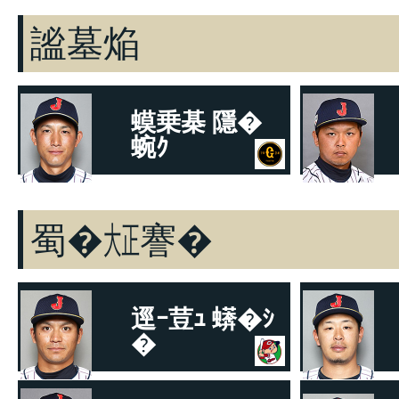
謐墓焔
蟆乗棊 隱�
蜿ｸ
隱ｭ螢ｲ繧ｸ繝｣繧､繧｢繝ｳ繝�
蜊�
蜀�㍽謇�
逕ｰ荳ｭ 蠎�ｼ
�
蠎�ｳｶ譚ｱ豢九き繝ｼ繝�
蝓ｼ