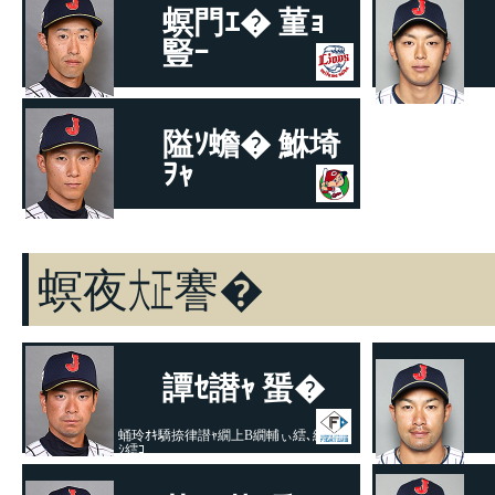
螟門ｴ� 菫ｮ
豎ｰ
蝓ｼ邇芽･ｿ豁ｦ繝ｩ繧､繧ｪ繝ｳ繧ｺ
遖丞
繧ｹ
隘ｿ蟾� 鮴埼
ｦｬ
蠎�ｳｶ譚ｱ豢九き繝ｼ繝�
螟夜㍽謇�
譚ｾ譛ｬ 蜑�
蛹玲ｵｷ驕捺律譛ｬ繝上Β繝輔ぃ繧､繧ｿ繝
ｼ繧ｺ
遖丞
繧ｹ