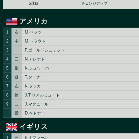
5球目
チェンジアップ
アメリカ
1
右
M.ベッツ
2
中
M.トラウト
3
一
P.ゴールドシュミット
4
三
N.アレナド
5
指
K.シュワーバー
6
遊
T.ターナー
7
左
K.タッカー
8
捕
J.T.リアルミュート
9
二
J.マクニール
投
D.ベドナー
イギリス
1
三
B.J.マレーJr.