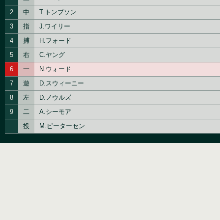
2
中
T.トンプソン
3
指
J.ワイリー
4
捕
H.フォード
5
右
C.ヤング
6
一
N.ウォード
7
遊
D.スウィーニー
8
左
D.ノウルズ
9
二
A.シーモア
投
M.ピーターセン