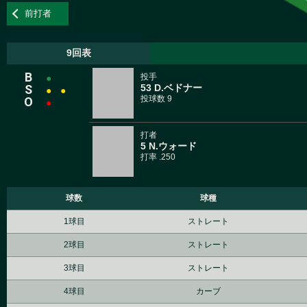
前打者
9回表
B
投手
●
S
53 D.ベドナー
●
●
投球数 9
O
●
打者
5 N.ウォード
打率 .250
球数
球種
1球目
ストレート
2球目
ストレート
3球目
ストレート
4球目
カーブ