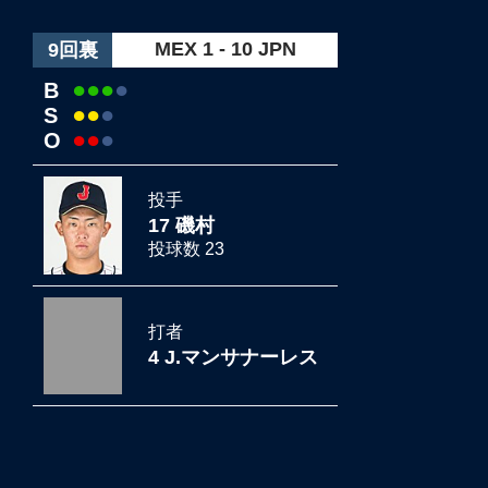
MEX 1 - 10 JPN
9回裏
●
●
●
●
B
●
●
●
S
●
●
●
O
投手
17 磯村
投球数 23
打者
4 J.マンサナーレス