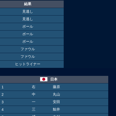
結果
見逃し
見逃し
ボール
ボール
ボール
ファウル
ファウル
ヒットライナー
日本
右
藤原
1
中
丸山
2
一
安田
3
三
鯨井
4