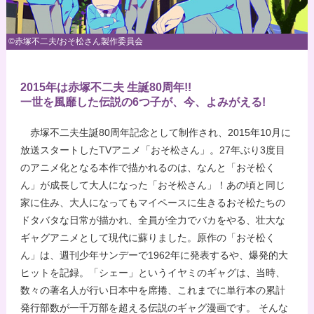
©赤塚不二夫/おそ松さん製作委員会
2015年は赤塚不二夫 生誕80周年!!
一世を風靡した伝説の6つ子が、今、よみがえる!
赤塚不二夫生誕80周年記念として制作され、2015年10月に
放送スタートしたTVアニメ「おそ松さん」。27年ぶり3度目
のアニメ化となる本作で描かれるのは、なんと「おそ松く
ん」が成長して大人になった「おそ松さん」！あの頃と同じ
家に住み、大人になってもマイペースに生きるおそ松たちの
ドタバタな日常が描かれ、全員が全力でバカをやる、壮大な
ギャグアニメとして現代に蘇りました。原作の「おそ松く
ん」は、週刊少年サンデーで1962年に発表するや、爆発的大
ヒットを記録。「シェー」というイヤミのギャグは、当時、
数々の著名人が行い日本中を席捲、これまでに単行本の累計
発行部数が一千万部を超える伝説のギャグ漫画です。 そんな