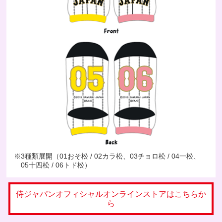
※3種類展開（01おそ松 / 02カラ松、03チョロ松 / 04一松、
05十四松 / 06トド松）
侍ジャパンオフィシャルオンラインストアはこちらか
ら