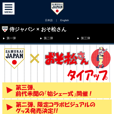
日本語
｜
English
侍ジャパン × おそ松さん
第一弾
第二弾
第三弾