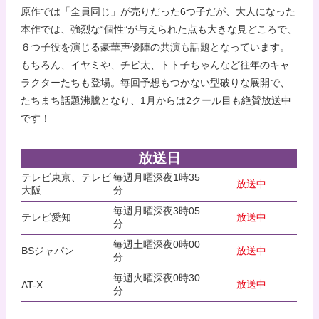
原作では「全員同じ」が売りだった6つ子だが、大人になった
本作では、強烈な“個性”が与えられた点も大きな見どころで、
６つ子役を演じる豪華声優陣の共演も話題となっています。
もちろん、イヤミや、チビ太、トト子ちゃんなど往年のキャ
ラクターたちも登場。毎回予想もつかない型破りな展開で、
たちまち話題沸騰となり、1月からは2クール目も絶賛放送中
です！
放送日
テレビ東京、テレビ
毎週月曜深夜1時35
放送中
大阪
分
毎週月曜深夜3時05
テレビ愛知
放送中
分
毎週土曜深夜0時00
BSジャパン
放送中
分
毎週火曜深夜0時30
放送中
AT-X
分