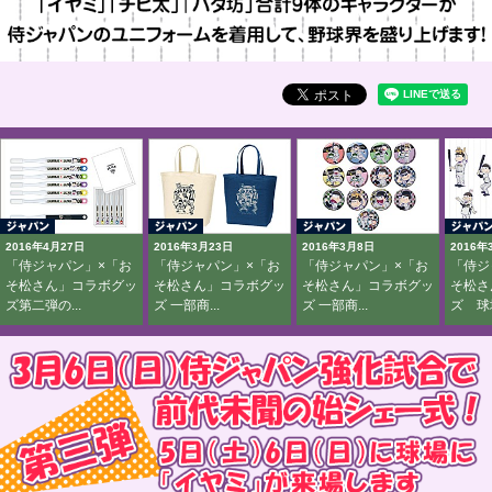
2016年4月27日
2016年3月23日
2016年3月8日
2016年
「侍ジャパン」×「お
「侍ジャパン」×「お
「侍ジャパン」×「お
「侍ジ
そ松さん」コラボグッ
そ松さん」コラボグッ
そ松さん」コラボグッ
そ松さ
ズ第二弾の...
ズ 一部商...
ズ 一部商...
ズ 球場